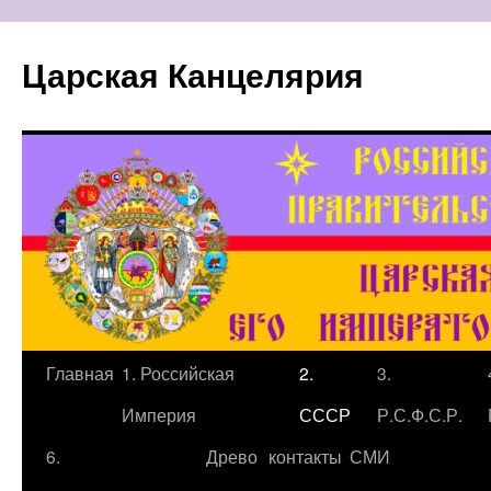
Царская Канцелярия
Перейти
Главная
1. Российская
2.
3.
к
Империя
СССР
Р.С.Ф.С.Р.
содержимому
6.
Древо
контакты
СМИ